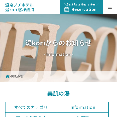
Skip
温泉プチホテル
Best Rate Guarantee
Me
to
Reservation
湯kori 磐梯熱海
content
湯koriからのお知らせ
- Information -
美肌の湯
美肌の湯
すべてのカテゴリ
Information