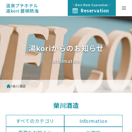
Skip
温泉プチホテル
Best Rate Guarantee
Me
to
Reservation
湯kori 磐梯熱海
content
湯koriからのお知らせ
- Information -
榮川酒造
榮川酒造
すべてのカテゴリ
Information