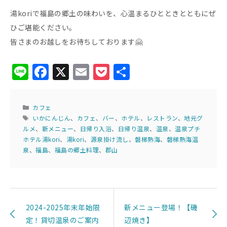
湯koriで福島の郷土の味わいを、心温まるひとときとともにぜ
ひご堪能ください。
皆さまのお越しをお待ちしております🤗
Li
F
X
E
P
共
n
a
m
o
有
e
c
ai
c
カ
カフェ
e
l
k
テ
タ
いかにんじん
、
カフェ
、
バー
、
ホテル
、
レストラン
、
地元グ
ゴ
グ
ルメ
、
新メニュー
、
日帰り入浴
、
日帰り温泉
、
温泉
、
温泉プチ
b
et
リ
ホテル湯kori
、
湯kori
、
源泉掛け流し
、
磐梯熱海
、
磐梯熱海温
ー
o
泉
、
福島
、
福島の郷土料理
、
郡山
o
k
2024-2025年末年始限
新メニュー登場！【磯
定！貸切温泉のご案内
辺焼き】