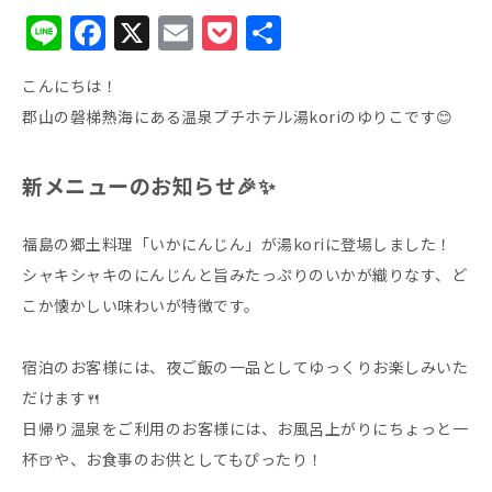
Li
F
X
E
P
共
n
a
m
o
有
こんにちは！
e
c
ai
c
郡山の磐梯熱海にある温泉プチホテル湯koriのゆりこです😊
e
l
k
b
et
新メニューのお知らせ🎉✨
o
o
福島の郷土料理「いかにんじん」が湯koriに登場しました！
k
シャキシャキのにんじんと旨みたっぷりのいかが織りなす、ど
こか懐かしい味わいが特徴です。
宿泊のお客様には、夜ご飯の一品としてゆっくりお楽しみいた
だけます🍴
日帰り温泉をご利用のお客様には、お風呂上がりにちょっと一
杯🍺や、お食事のお供としてもぴったり！