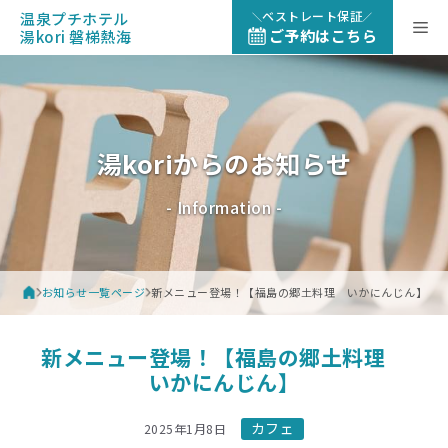
コ
ベストレート保証
温泉プチホテル
メ
ン
ご予約はこちら
湯kori 磐梯熱海
テ
ン
ニ
ツ
へ
ュ
ス
湯koriからのお知らせ
キ
ッ
ー
- Information -
プ
お知らせ一覧ページ
新メニュー登場！【福島の郷土料理 いかにんじん】
新メニュー登場！【福島の郷土料理
いかにんじん】
カフェ
2025年1月8日