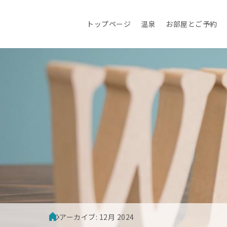
コ
ン
トップページ
温泉
お部屋とご予約
テ
ン
ツ
へ
ス
キ
ッ
プ
アーカイブ: 12月 2024