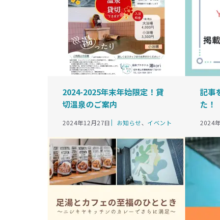
2024-2025年末年始限定！貸
記事
切温泉のご案内
た！
カ
2024年12月27日
お知らせ
、
イベント
2024
テ
ゴ
リ
ー