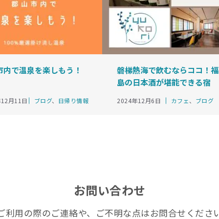
市内で温泉を楽しもう！
磐梯熱海で飲むならココ！福
島の日本酒が堪能できる宿
【湯kori】
カ
カ
年12月11日
ブログ
、
日帰り情報
2024年12月6日
カフェ
、
ブログ
テ
テ
ゴ
ゴ
リ
リ
ー
ー
お問い合わせ
ご利用の際のご連絡や、ご不明な点はお問合せくださ