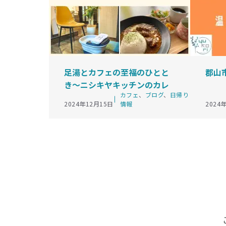
足湯とカフェの至福のひとと
郡山
き〜ニシキヤキッチンのカレ
カ
カフェ
、
ブログ
、
日帰り
ーでさらに満足〜
テ
2024年12月15日
情報
2024
ゴ
リ
ー