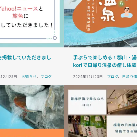
を掲載していただきまし
手ぶらで楽しめる！郡山・湯
koriで日帰り温泉の癒し体験
カ
カ
年12月25日
お知らせ
、
ブログ
2024年12月23日
ブログ
、
日帰り
テ
テ
ゴ
ゴ
リ
リ
ー
ー