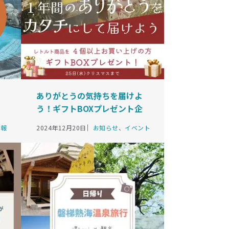
ありがとうの気持ちを届けよ
う！ギフトBOXプレゼント企
画
カ
情報
2024年12月20日
お知らせ
、
イベント
テ
ゴ
リ
ー