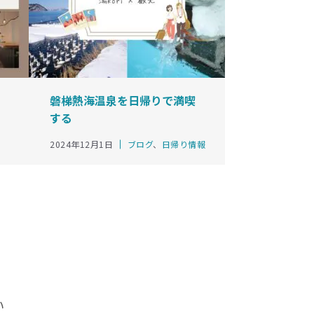
磐梯熱海温泉を日帰りで満喫
する
カ
2024年12月1日
ブログ
、
日帰り情報
テ
ゴ
リ
ー
い