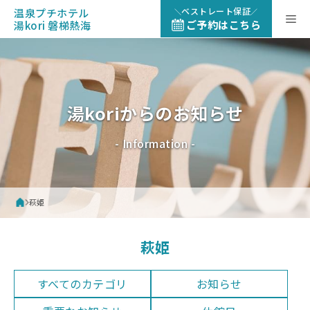
コ
ベストレート保証
温泉プチホテル
メ
ン
ご予約はこちら
湯kori 磐梯熱海
テ
ン
ニ
ツ
へ
ュ
ス
湯koriからのお知らせ
キ
ッ
ー
- Information -
プ
萩姫
萩姫
すべてのカテゴリ
お知らせ