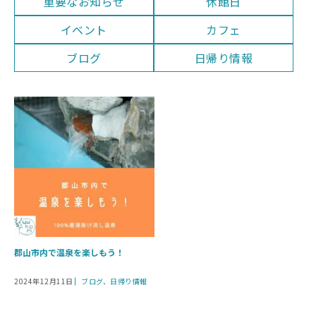
重要なお知らせ
休館日
イベント
カフェ
ブログ
日帰り情報
郡山市内で温泉を楽しもう！
カ
2024年12月11日
ブログ
、
日帰り情報
テ
ゴ
リ