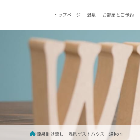
コ
ン
トップページ
温泉
お部屋とご予約
テ
ン
ツ
へ
ス
キ
ッ
プ
源泉掛け流し 温泉ゲストハウス 湯kori