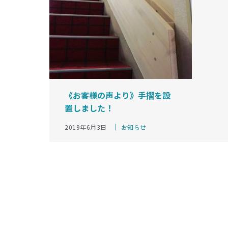
《お客様の声より》手摺を設
置しました！
カ
2019年6月3日
お知らせ
テ
ゴ
リ
ー