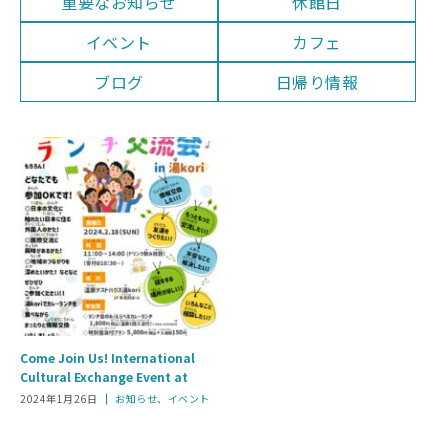
重要なお知らせ
休館日
イベント
カフェ
ブログ
日帰り情報
Come Join Us! International
Cultural Exchange Event at
Yukori
カ
2024年1月26日
お知らせ
、
イベント
テ
ゴ
リ