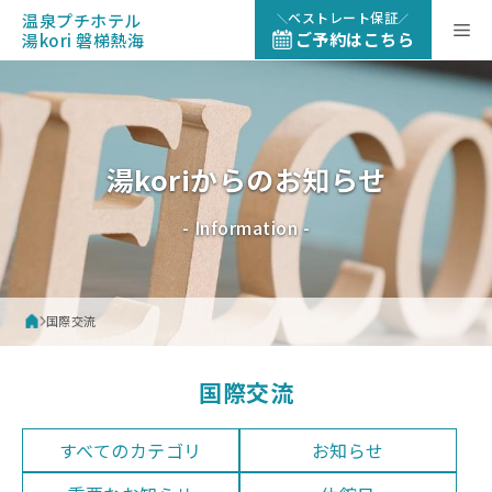
コ
ベストレート保証
温泉プチホテル
メ
ン
ご予約はこちら
湯kori 磐梯熱海
テ
ン
ニ
ツ
へ
ュ
ス
湯koriからのお知らせ
キ
ッ
ー
- Information -
プ
国際交流
国際交流
すべてのカテゴリ
お知らせ