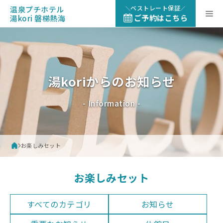
コ
ベストレート保証
温泉プチホテル
メ
ン
ご予約はこちら
湯kori 磐梯熱海
テ
ン
ニ
ツ
へ
ュ
ス
湯koriからのお知らせ
キ
ッ
ー
- Information -
プ
お楽しみセット
お楽しみセット
すべてのカテゴリ
お知らせ