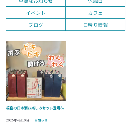
重要なお知らせ
休館日
イベント
カフェ
ブログ
日帰り情報
福島の日本酒お楽しみセット登場🍶
カ
2025年4月10日
お知らせ
テ
ゴ
リ